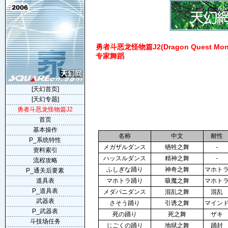
勇者斗恶龙怪物篇J2(Dragon Quest Monste
专家舞蹈
[天幻首页]
[天幻专题]
勇者斗恶龙怪物篇J2
首页
基本操作
名称
中文
耐性
P_系统特性
メガザルダンス
牺牲之舞
-
资料索引
ハッスルダンス
精神之舞
-
流程攻略
ふしぎな踊り
神奇之舞
マホト
P_通关后要素
道具表
マホトラ踊り
吸魔之舞
マホト
P_道具表
メダパニダンス
混乱之舞
混乱
武器表
さそう踊り
引诱之舞
マイン
P_武器表
死の踊り
死之舞
ザキ
斗技场任务
じごくの踊り
地狱之舞
踊封