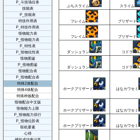
P_斗技场任务
ぶちスライム
スライム
技能表
P_技能表
特技作用表
フレイム
ブリザード
P_特技作用表
怪物能力表
フレイム
ブリザード
P_怪物能力表
P_特性表
ダッシュラン
コドラ
P_怪物抗性表
怪物图鉴
P_怪物图鉴
ダッシュラン
コドラ
怪物配合表
P_怪物配合表
特殊2体配合
ホークブリザード
はなカワセミ
特殊4体配合
特殊种族配合
怪物配合中文版
怪物能力上限
ホークブリザード
はなカワセミ
P_怪物能力排行
P_怪物位阶表
ホークブリザード
はなカワセミ
联机要素
心得
捕捉成功率计算