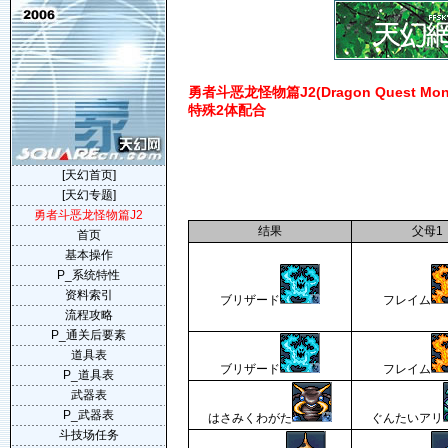
勇者斗恶龙怪物篇J2(Dragon Quest Monste
特殊2体配合
[天幻首页]
[天幻专题]
勇者斗恶龙怪物篇J2
结果
父母1
首页
基本操作
P_系统特性
资料索引
ブリザード
フレイム
流程攻略
P_通关后要素
道具表
ブリザード
フレイム
P_道具表
武器表
P_武器表
はさみくわがた
ぐんたいアリ
斗技场任务