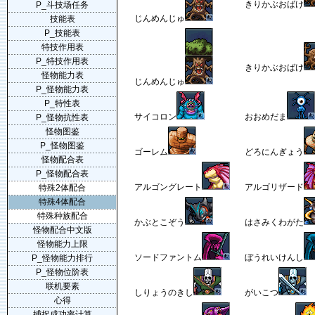
きりかぶおばけ
P_斗技场任务
じんめんじゅ
技能表
P_技能表
特技作用表
P_特技作用表
きりかぶおばけ
怪物能力表
じんめんじゅ
P_怪物能力表
P_特性表
サイコロン
おおめだま
P_怪物抗性表
怪物图鉴
P_怪物图鉴
ゴーレム
どろにんぎょう
怪物配合表
P_怪物配合表
アルゴングレート
アルゴリザード
特殊2体配合
特殊4体配合
特殊种族配合
かぶとこぞう
はさみくわがた
怪物配合中文版
怪物能力上限
ソードファントム
ぼうれいけんし
P_怪物能力排行
P_怪物位阶表
联机要素
しりょうのきし
がいこつ
心得
捕捉成功率计算