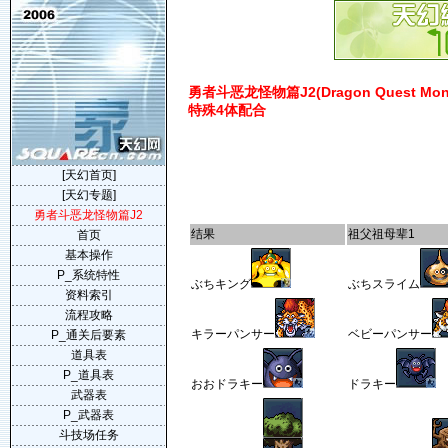
勇者斗恶龙怪物篇J2(Dragon Quest Monste
特殊4体配合
[天幻首页]
[天幻专题]
勇者斗恶龙怪物篇J2
结果
祖父祖母辈1
首页
基本操作
P_系统特性
ぶちキング
ぶちスライム
资料索引
流程攻略
キラーパンサー
ベビーパンサー
P_通关后要素
道具表
P_道具表
おおドラキー
ドラキー
武器表
P_武器表
斗技场任务